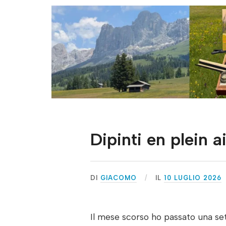
Dipinti en plein a
DI
GIACOMO
IL
10 LUGLIO 2026
Il mese scorso ho passato una set