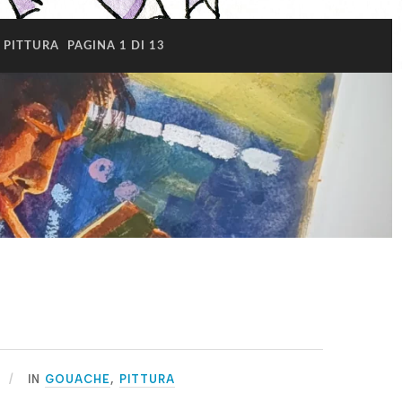
PITTURA
PAGINA 1 DI 13
IN
GOUACHE
,
PITTURA