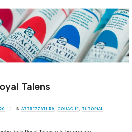
oyal Talens
20
IN
ATTREZZATURA
,
GOUACHE
,
TUTORIAL
che della Royal Talens e le ho provate