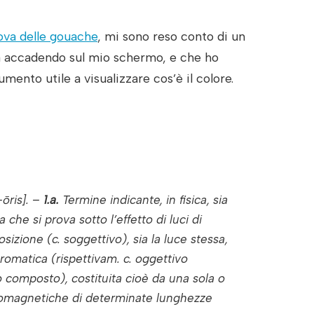
ova delle gouache
, mi sono reso conto di un
 accadendo sul mio schermo, e che ho
umento utile a visualizzare cos’è il colore.
–
ōris
]. –
1.a.
Termine indicante, in fisica, sia
a che si prova sotto l’effetto di luci di
osizione (
c
.
soggettivo
), sia la luce stessa,
romatica (rispettivam.
c
.
oggettivo
o composto
), costituita cioè da una sola o
tromagnetiche di determinate lunghezze