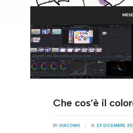
MESE
Che cos’è il colo
DI
GIACOMO
IL
23 DICEMBRE 20