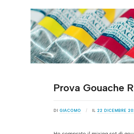
Prova Gouache R
DI
GIACOMO
IL
22 DICEMBRE 20
Ho comprato il mixing set di goua