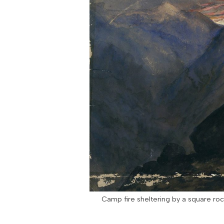
Camp fire sheltering by a square ro