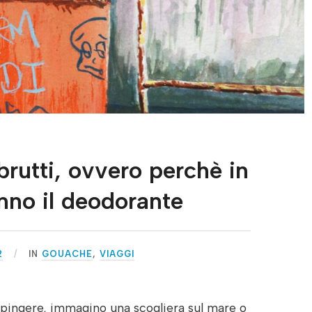
brutti, ovvero perchè in
no il deodorante
2
IN
GOUACHE
,
VIAGGI
ipingere, immagino una scogliera sul mare o