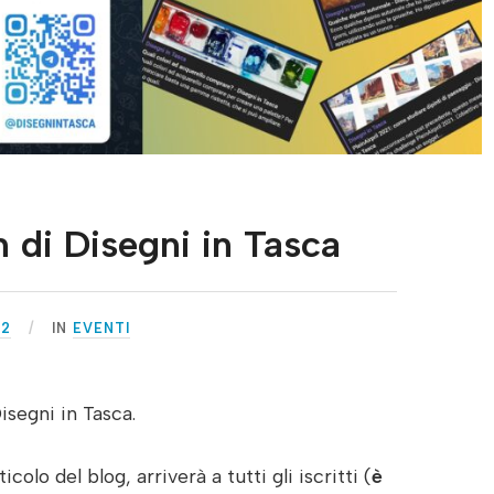
m di Disegni in Tasca
22
IN
EVENTI
isegni in Tasca.
olo del blog, arriverà a tutti gli iscritti (
è