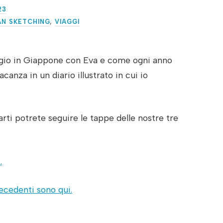
23
AN SKETCHING
,
VIAGGI
ggio in Giappone con Eva e come ogni anno
canza in un diario illustrato in cui io
parti potrete seguire le tappe delle nostre tre
.
recedenti sono qui.