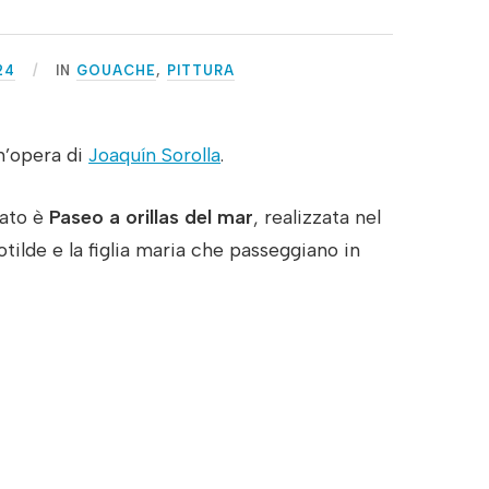
24
IN
GOUACHE
,
PITTURA
un’opera di
Joaquín Sorolla
.
iato è
Paseo a orillas del mar
, realizzata nel
otilde e la figlia maria che passeggiano in