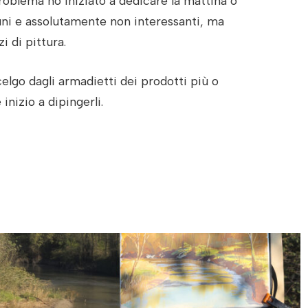
roblema ho iniziato a dedicare la mattina o
uni e assolutamente non interessanti, ma
i di pittura.
celgo dagli armadietti dei prodotti più o
inizio a dipingerli.