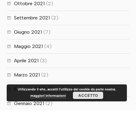
Ottobre 2021
(2)
Settembre 2021
(2)
Giugno 2021
(7)
Maggio 2021
(4)
Aprile 2021
(3)
Marzo 2021
(2)
Febbraio 2021
(3)
Utilizzando il sito, accetti l'utilizzo dei cookie da parte nostra.
ACCETTO
maggiori informazioni
Gennaio 2021
(2)
Dicembre 2020
(7)
Novembre 2020
(2)