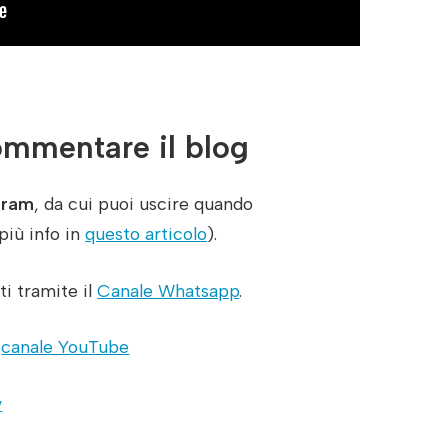
mmentare il blog
gram
, da cui puoi uscire quando
più info in
questo articolo
).
i tramite il
Canale Whatsapp
.
l
canale YouTube
y