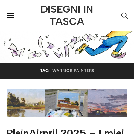
DISEGNI IN
TASCA
TAG:
WARRIOR PAINTERS
PleinAirpril 2025 – I miei