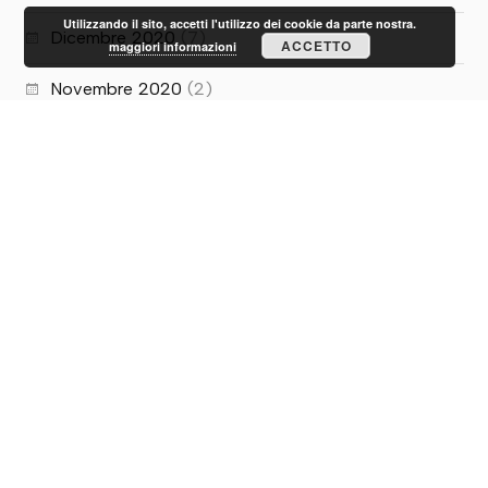
Utilizzando il sito, accetti l'utilizzo dei cookie da parte nostra.
Dicembre 2020
(7)
ACCETTO
maggiori informazioni
Novembre 2020
(2)
Ottobre 2020
(1)
Luglio 2020
(5)
Giugno 2020
(10)
Maggio 2020
(1)
PRIVACY E COOKIE
Privacy Policy