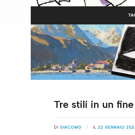
TA
Tre stili in un fi
DI
GIACOMO
IL
22 GENNAIO 202