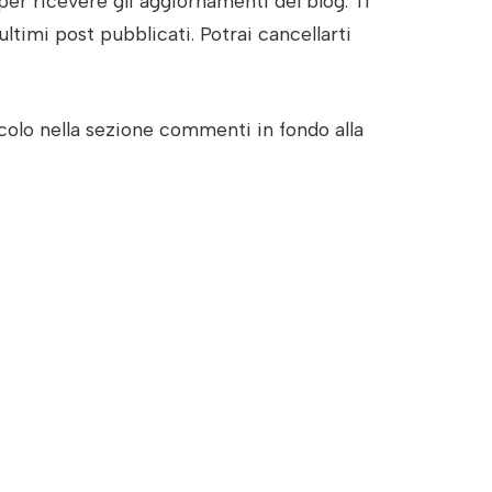
per ricevere gli aggiornamenti del blog. Ti
ultimi post pubblicati. Potrai cancellarti
olo nella sezione commenti in fondo alla