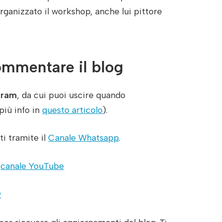
organizzato il workshop, anche lui pittore
mmentare il blog
gram
, da cui puoi uscire quando
più info in
questo articolo
).
i tramite il
Canale Whatsapp
.
l
canale YouTube
y