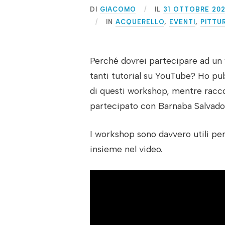
DI
GIACOMO
IL
31 OTTOBRE 20
IN
ACQUERELLO
,
EVENTI
,
PITTU
Perché dovrei partecipare ad un 
tanti tutorial su YouTube? Ho pu
di questi workshop, mentre racco
partecipato con Barnaba Salvador
I workshop sono davvero utili pe
insieme nel video.