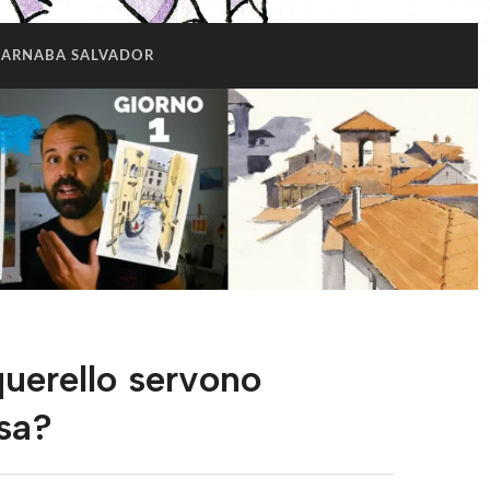
BARNABA SALVADOR
querello servono
sa?