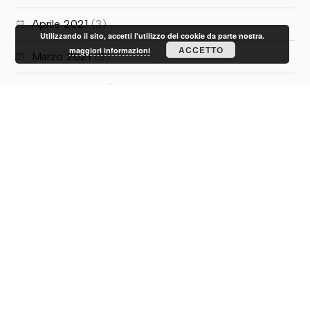
Aprile 2021
(3)
Utilizzando il sito, accetti l'utilizzo dei cookie da parte nostra.
ACCETTO
maggiori informazioni
Marzo 2021
(2)
Febbraio 2021
(3)
Gennaio 2021
(2)
Dicembre 2020
(7)
Novembre 2020
(2)
Ottobre 2020
(1)
Luglio 2020
(5)
Giugno 2020
(10)