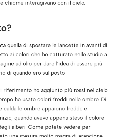
le chiome interagivano con il cielo.
to?
ta quella di spostare le lancette in avanti di
tto ai colori che ho catturato nello studio a
gine ad olio per dare l’idea di essere più
rio di quando ero sul posto.
i riferimento ho aggiunto più rossi nel cielo
o tempo ho usato colori freddi nelle ombre. Di
 è calda le ombre appaiono fredde e
’inizio, quando avevo appena steso il colore
 degli alberi. Come potete vedere per
dato una stesura molto magra di arancione