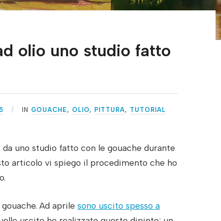
 olio uno studio fatto
5
IN
GOUACHE
,
OLIO
,
PITTURA
,
TUTORIAL
 da uno studio fatto con le gouache durante
sto articolo vi spiego il procedimento che ho
o.
e gouache. Ad aprile
sono uscito spesso a
quelle uscite ho realizzato questo dipinto: un