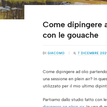
Come dipingere ad
con le gouache
DI
GIACOMO
IL
7 DICEMBRE 202
Come dipingere ad olio partendo
una sessione en plein air? In que
utilizzato per il mio ultimo dipint
Partiamo dallo studio fatto con l
dipingere en plein air
. In una di 