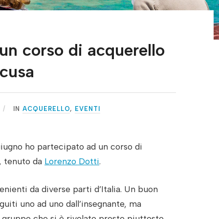
un corso di acquerello
acusa
IN
ACQUERELLO
,
EVENTI
i giugno ho partecipato ad un corso di
a, tenuto da
Lorenzo Dotti
.
ienti da diverse parti d’Italia. Un buon
guiti uno ad uno dall’insegnante, ma
ruppo che si è rivelato presto piuttosto