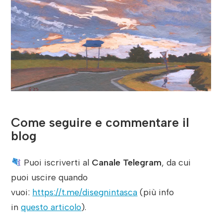
Come seguire e commentare il
blog
Puoi iscriverti al
Canale Telegram
, da cui
puoi uscire quando
vuoi:
https://t.me/disegnintasca
(più info
in
questo articolo
).