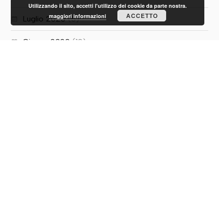
Utilizzando il sito, accetti l'utilizzo dei cookie da parte nostra.
ACCETTO
maggiori informazioni
Luglio 2020
(5)
Giugno 2020
(10)
Maggio 2020
(1)
PRIVACY E COOKIE
Privacy Policy
Informativa sui cookie
Informazioni affiliazione